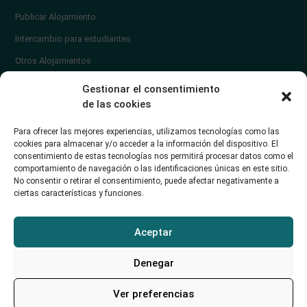
Publicar Alojamiento
Intercambio para estudiantes
Otros Alojamientos
¿En qué zona vivir?
Gestionar el consentimiento
Ayuda
de las cookies
Contacto
Para ofrecer las mejores experiencias, utilizamos tecnologías como las
¿Cómo publicar un anuncio?
cookies para almacenar y/o acceder a la información del dispositivo. El
consentimiento de estas tecnologías nos permitirá procesar datos como el
comportamiento de navegación o las identificaciones únicas en este sitio.
Contacto
No consentir o retirar el consentimiento, puede afectar negativamente a
ciertas características y funciones.
Avd. de los Castros 46A (Santander) Universidad de Cantabria
+34942035704
Aceptar
soporte@alojamientounican.es
Denegar
Ver preferencias
Alojamiento Universidad de Cantabria Copyright © 2023​