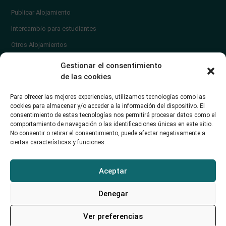
Publicar Alojamiento
Intercambio para estudiantes
Otros Alojamientos
¿En qué zona vivir?
Gestionar el consentimiento
Ayuda
de las cookies
Contacto
Para ofrecer las mejores experiencias, utilizamos tecnologías como las
¿Cómo publicar un anuncio?
cookies para almacenar y/o acceder a la información del dispositivo. El
consentimiento de estas tecnologías nos permitirá procesar datos como el
comportamiento de navegación o las identificaciones únicas en este sitio.
Contacto
No consentir o retirar el consentimiento, puede afectar negativamente a
ciertas características y funciones.
Avd. de los Castros 46A (Santander) Universidad de Cantabria
+34942035704
Aceptar
soporte@alojamientounican.es
Denegar
Ver preferencias
Alojamiento Universidad de Cantabria Copyright © 2023​