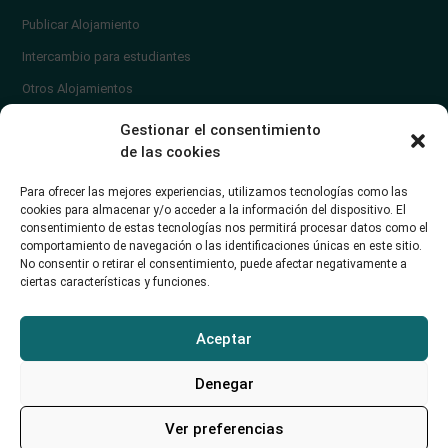
Publicar Alojamiento
Intercambio para estudiantes
Otros Alojamientos
¿En qué zona vivir?
Gestionar el consentimiento
Ayuda
de las cookies
Contacto
Para ofrecer las mejores experiencias, utilizamos tecnologías como las
¿Cómo publicar un anuncio?
cookies para almacenar y/o acceder a la información del dispositivo. El
consentimiento de estas tecnologías nos permitirá procesar datos como el
comportamiento de navegación o las identificaciones únicas en este sitio.
Contacto
No consentir o retirar el consentimiento, puede afectar negativamente a
ciertas características y funciones.
Avd. de los Castros 46A (Santander) Universidad de Cantabria
+34942035704
Aceptar
soporte@alojamientounican.es
Denegar
Ver preferencias
Alojamiento Universidad de Cantabria Copyright © 2023​