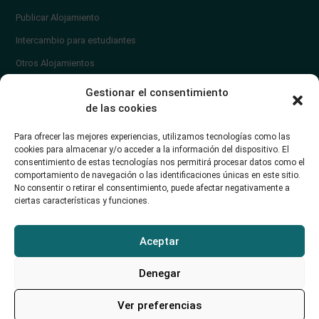
Publicar Alojamiento
Intercambio para estudiantes
Otros Alojamientos
¿En qué zona vivir?
Gestionar el consentimiento
Ayuda
de las cookies
Contacto
Para ofrecer las mejores experiencias, utilizamos tecnologías como las
¿Cómo publicar un anuncio?
cookies para almacenar y/o acceder a la información del dispositivo. El
consentimiento de estas tecnologías nos permitirá procesar datos como el
comportamiento de navegación o las identificaciones únicas en este sitio.
Contacto
No consentir o retirar el consentimiento, puede afectar negativamente a
ciertas características y funciones.
Avd. de los Castros 46A (Santander) Universidad de Cantabria
+34942035704
Aceptar
soporte@alojamientounican.es
Denegar
Ver preferencias
Alojamiento Universidad de Cantabria Copyright © 2023​