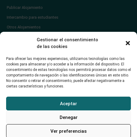
Publicar Alojamiento
Intercambio para estudiantes
Otros Alojamientos
¿En qué zona vivir?
Gestionar el consentimiento
Ayuda
de las cookies
Contacto
Para ofrecer las mejores experiencias, utilizamos tecnologías como las
¿Cómo publicar un anuncio?
cookies para almacenar y/o acceder a la información del dispositivo. El
consentimiento de estas tecnologías nos permitirá procesar datos como el
comportamiento de navegación o las identificaciones únicas en este sitio.
Contacto
No consentir o retirar el consentimiento, puede afectar negativamente a
ciertas características y funciones.
Avd. de los Castros 46A (Santander) Universidad de Cantabria
+34942035704
Aceptar
soporte@alojamientounican.es
Denegar
Ver preferencias
Alojamiento Universidad de Cantabria Copyright © 2023​