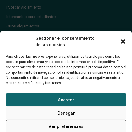
Publicar Alojamiento
Intercambio para estudiantes
Otros Alojamientos
¿En qué zona vivir?
Gestionar el consentimiento
Ayuda
de las cookies
Contacto
Para ofrecer las mejores experiencias, utilizamos tecnologías como las
¿Cómo publicar un anuncio?
cookies para almacenar y/o acceder a la información del dispositivo. El
consentimiento de estas tecnologías nos permitirá procesar datos como el
comportamiento de navegación o las identificaciones únicas en este sitio.
Contacto
No consentir o retirar el consentimiento, puede afectar negativamente a
ciertas características y funciones.
Avd. de los Castros 46A (Santander) Universidad de Cantabria
+34942035704
Aceptar
soporte@alojamientounican.es
Denegar
Ver preferencias
Alojamiento Universidad de Cantabria Copyright © 2023​