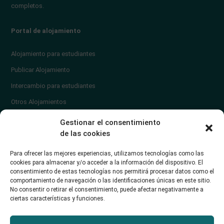
completos.
Portal de alojamiento
Alojamiento para estudiantes
Publicar Alojamiento
Intercambio para estudiantes
Otros Alojamientos
¿En qué zona vivir?
Gestionar el consentimiento
Ayuda
de las cookies
Contacto
Para ofrecer las mejores experiencias, utilizamos tecnologías como las
¿Cómo publicar un anuncio?
cookies para almacenar y/o acceder a la información del dispositivo. El
consentimiento de estas tecnologías nos permitirá procesar datos como el
comportamiento de navegación o las identificaciones únicas en este sitio.
Contacto
No consentir o retirar el consentimiento, puede afectar negativamente a
ciertas características y funciones.
Avd. de los Castros 46A (Santander) Universidad de Cantabria
+34942035704