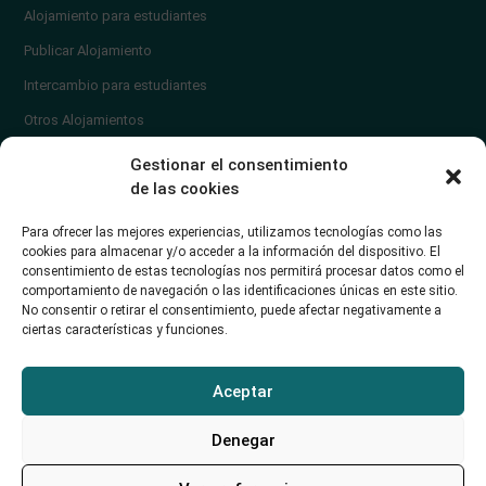
Alojamiento para estudiantes
Publicar Alojamiento
Intercambio para estudiantes
Otros Alojamientos
¿En qué zona vivir?
Gestionar el consentimiento
Ayuda
de las cookies
Contacto
Para ofrecer las mejores experiencias, utilizamos tecnologías como las
¿Cómo publicar un anuncio?
cookies para almacenar y/o acceder a la información del dispositivo. El
consentimiento de estas tecnologías nos permitirá procesar datos como el
comportamiento de navegación o las identificaciones únicas en este sitio.
Contacto
No consentir o retirar el consentimiento, puede afectar negativamente a
ciertas características y funciones.
Avd. de los Castros 46A (Santander) Universidad de Cantabria
+34942035704
Aceptar
soporte@alojamientounican.es
Denegar