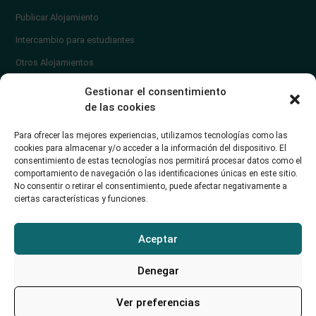
Publicar Alojamiento
Intercambio para estudiantes
Otros Alojamientos
¿En qué zona vivir?
Gestionar el consentimiento
Ayuda
de las cookies
Contacto
Para ofrecer las mejores experiencias, utilizamos tecnologías como las
¿Cómo publicar un anuncio?
cookies para almacenar y/o acceder a la información del dispositivo. El
consentimiento de estas tecnologías nos permitirá procesar datos como el
comportamiento de navegación o las identificaciones únicas en este sitio.
Contacto
No consentir o retirar el consentimiento, puede afectar negativamente a
ciertas características y funciones.
Avd. de los Castros 46A (Santander) Universidad de Cantabria
+34942035704
Aceptar
soporte@alojamientounican.es
Denegar
Ver preferencias
Alojamiento Universidad de Cantabria Copyright © 2023​