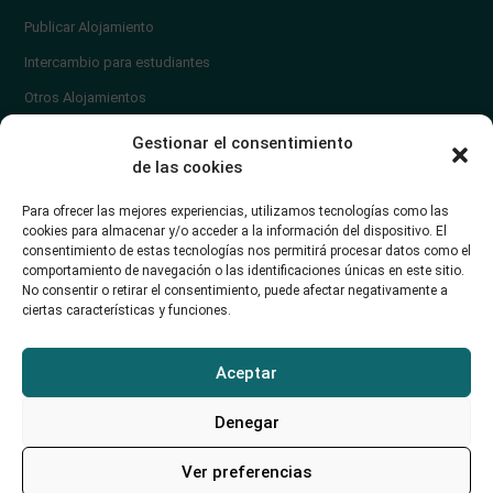
Publicar Alojamiento
Intercambio para estudiantes
Otros Alojamientos
¿En qué zona vivir?
Gestionar el consentimiento
Ayuda
de las cookies
Contacto
Para ofrecer las mejores experiencias, utilizamos tecnologías como las
¿Cómo publicar un anuncio?
cookies para almacenar y/o acceder a la información del dispositivo. El
consentimiento de estas tecnologías nos permitirá procesar datos como el
comportamiento de navegación o las identificaciones únicas en este sitio.
Contacto
No consentir o retirar el consentimiento, puede afectar negativamente a
ciertas características y funciones.
Avd. de los Castros 46A (Santander) Universidad de Cantabria
+34942035704
Aceptar
soporte@alojamientounican.es
Denegar
Ver preferencias
Alojamiento Universidad de Cantabria Copyright © 2023​