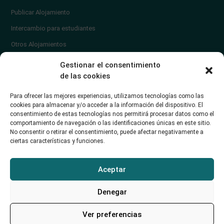
Publicar Alojamiento
Intercambio para estudiantes
Otros Alojamientos
¿En qué zona vivir?
Gestionar el consentimiento
Ayuda
de las cookies
Contacto
Para ofrecer las mejores experiencias, utilizamos tecnologías como las
¿Cómo publicar un anuncio?
cookies para almacenar y/o acceder a la información del dispositivo. El
consentimiento de estas tecnologías nos permitirá procesar datos como el
comportamiento de navegación o las identificaciones únicas en este sitio.
Contacto
No consentir o retirar el consentimiento, puede afectar negativamente a
ciertas características y funciones.
Avd. de los Castros 46A (Santander) Universidad de Cantabria
+34942035704
Aceptar
soporte@alojamientounican.es
Denegar
Ver preferencias
Alojamiento Universidad de Cantabria Copyright © 2023​