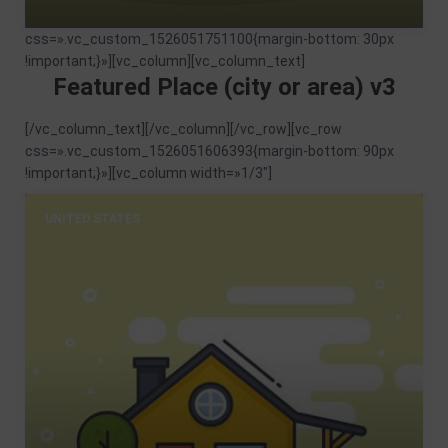
css=».vc_custom_1526051751100{margin-bottom: 30px
!important;}»][vc_column][vc_column_text]
Featured Place (city or area) v3
[/vc_column_text][/vc_column][/vc_row][vc_row
css=».vc_custom_1526051606393{margin-bottom: 90px
!important;}»][vc_column width=»1/3″]
UNITED STATES