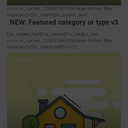
css=».vc_custom_1526051751100{margin-bottom: 30px
!important;}»][vc_column][vc_column_text]
NEW: Featured category or type v3
[/vc_column_text][/vc_column][/vc_row][vc_row
css=».vc_custom_1526051606393{margin-bottom: 90px
!important;}»][vc_column width=»1/3″]
BEST PLACES