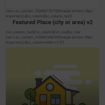
css=».vc_custom_1526051751100{margin-bottom: 30px
!important;}»][vc_column][vc_column_text]
Featured Place (city or area) v2
[/vc_column_text][/vc_column][/vc_row][vc_row
css=».vc_custom_1526051606393{margin-bottom: 90px
!important;}»][vc_column width=»1/3″]