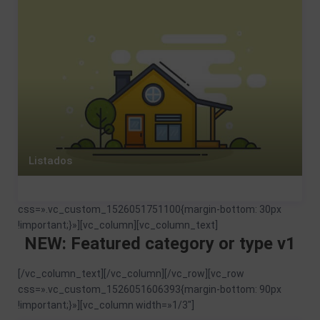
Listados
css=».vc_custom_1526051751100{margin-bottom: 30px
!important;}»][vc_column][vc_column_text]
NEW: Featured category or type v1
[/vc_column_text][/vc_column][/vc_row][vc_row
css=».vc_custom_1526051606393{margin-bottom: 90px
!important;}»][vc_column width=»1/3″]