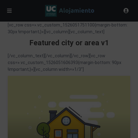
[vc_row css=».vc_custom_1526051751100{margin-bottom:
30px !important;}»][vc_column][vc_column_text]
Featured city or area v1
[/vc_column_text][/vc_column][/vc_row][vc_row
css=».vc_custom_1526051606393{margin-bottom: 90px
!important;}»][vc_column width=»1/3″]