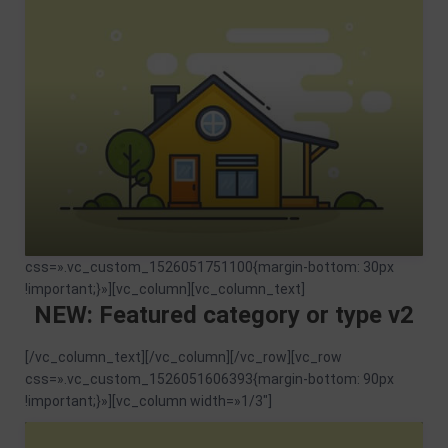
css=».vc_custom_1526051751100{margin-bottom: 30px
!important;}»][vc_column][vc_column_text]
NEW: Featured category or type v2
[/vc_column_text][/vc_column][/vc_row][vc_row
css=».vc_custom_1526051606393{margin-bottom: 90px
!important;}»][vc_column width=»1/3″]