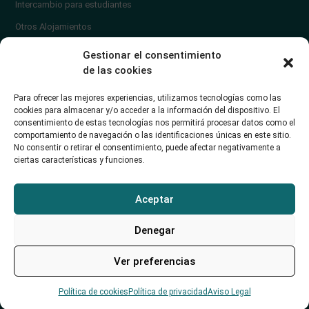
Intercambio para estudiantes
Otros Alojamientos
¿En qué zona vivir?
Gestionar el consentimiento
Ayuda
de las cookies
Contacto
Para ofrecer las mejores experiencias, utilizamos tecnologías como las
¿Cómo publicar un anuncio?
cookies para almacenar y/o acceder a la información del dispositivo. El
consentimiento de estas tecnologías nos permitirá procesar datos como el
comportamiento de navegación o las identificaciones únicas en este sitio.
Contacto
No consentir o retirar el consentimiento, puede afectar negativamente a
ciertas características y funciones.
Avd. de los Castros 46A (Santander) Universidad de Cantabria
+34942035704
Aceptar
soporte@alojamientounican.es
Denegar
Ver preferencias
Alojamiento Universidad de Cantabria Copyright © 2023​
Aviso Legal
Política de privacidad
Accesibilidad
Diseño
Web Cantabria
merakia.es
Política de cookies
Política de privacidad
Aviso Legal