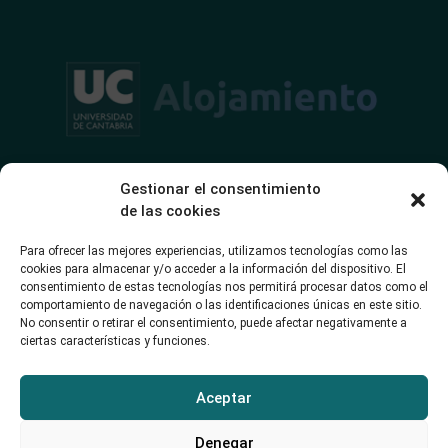
Alojamiento para estudiantes. Alquiler de habitaciones y pisos
Gestionar el consentimiento
completos.
de las cookies
Portal de alojamiento
Para ofrecer las mejores experiencias, utilizamos tecnologías como las
cookies para almacenar y/o acceder a la información del dispositivo. El
Alojamiento para estudiantes
consentimiento de estas tecnologías nos permitirá procesar datos como el
comportamiento de navegación o las identificaciones únicas en este sitio.
Publicar Alojamiento
No consentir o retirar el consentimiento, puede afectar negativamente a
ciertas características y funciones.
Intercambio para estudiantes
Otros Alojamientos
Aceptar
¿En qué zona vivir?
Denegar
Ayuda