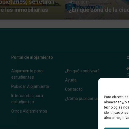
pietarios; se retiran
Abr 21, 2015
e las inmobiliarias
¿En qué zona de la ciud
Portal de alojamiento
C
Alojamiento para
¿En qué zona vivir?
C
estudiantes
Ayuda
Publicar Alojamiento
Contacto
Intercambio para
Para ofrecer la
¿Cómo publicar un anuncio?
estudiantes
almacenar y/o a
tecnologías nos
Otros Alojamientos
identificaciones
afectar negativa