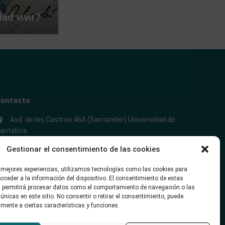
ad vivir?
ontacto
Avd. de los Castros 46A (Santander) Universidad de
antabria
+34942035704
Gestionar el consentimiento de las cookies
soporte@alojamientounican.es
s mejores experiencias, utilizamos tecnologías como las cookies para
cceder a la información del dispositivo. El consentimiento de estas
 permitirá procesar datos como el comportamiento de navegación o las
 únicas en este sitio. No consentir o retirar el consentimiento, puede
mente a ciertas características y funciones.