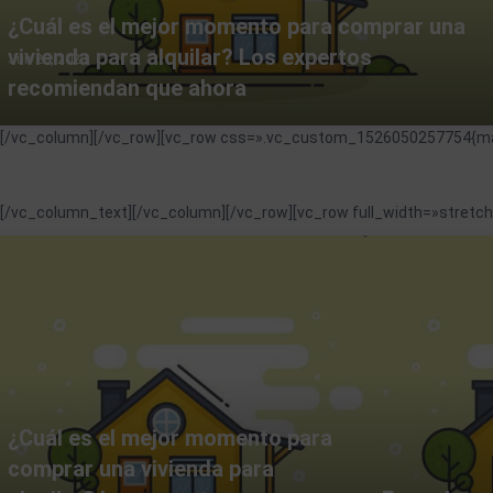
¿Cuál es el mejor momento para comprar una
vivienda para alquilar? Los expertos
Jun 20, 2023
recomiendan que ahora
[/vc_column][/vc_row][vc_row css=».vc_custom_1526050257754{marg
[/vc_column_text][/vc_column][/vc_row][vc_row full_width=»stre
¿Cuál es el mejor momento para
comprar una vivienda para