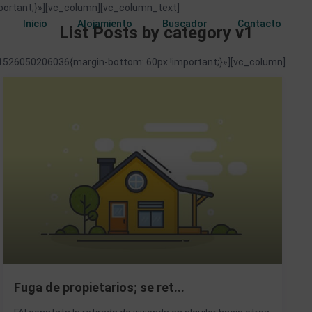
ortant;}»][vc_column][vc_column_text]
Inicio
Alojamiento
Buscador
Contacto
List Posts by category v1
526050206036{margin-bottom: 60px !important;}»][vc_column]
Fuga de propietarios; se ret...