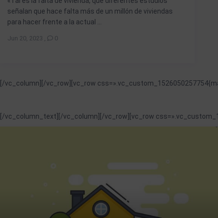
«Tal es la falta de vivienda, que diferentes estudios
señalan que hace falta más de un millón de viviendas
para hacer frente a la actual ...
Jun 20, 2023
,
0
[/vc_column][/vc_row][vc_row css=».vc_custom_1526050257754{marg
[/vc_column_text][/vc_column][/vc_row][vc_row css=».vc_custom_1