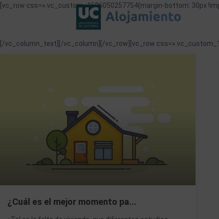
[vc_row css=».vc_custom_1526050257754{margin-bottom: 30px !imp
[/vc_column_text][/vc_column][/vc_row][vc_row css=».vc_custom_1
¿Cuál es el mejor momento pa...