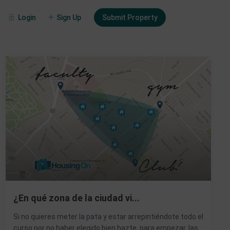
Login
Sign Up
Submit Property
¿En qué zona de la ciudad vi...
Si no quieres meter la pata y estar arrepintiéndote todo el
curso por no haber elegido bien hazte, para empezar, las