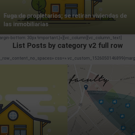
Fuga de propietarios; se retiran viviendas de
Jun 20, 2023
las inmobiliarias
in-bottom: 30px !important;}»][vc_column][vc_column_text]
List Posts by category v2 full row
tch_row_content_no_spaces» css=».vc_custom_1526050146899{margin