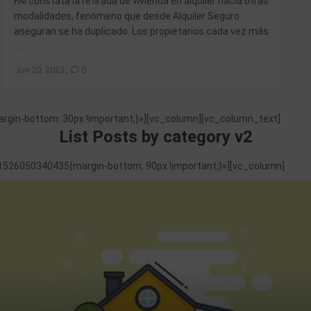
FAI constata la retirada de vivienda en alquiler hacia otras
modalidades, fenómeno que desde Alquiler Seguro
aseguran se ha duplicado. Los propietarios cada vez más
...
Jun 20, 2023
,
0
in-bottom: 30px !important;}»][vc_column][vc_column_text]
List Posts by category v2
526050340435{margin-bottom: 90px !important;}»][vc_column]