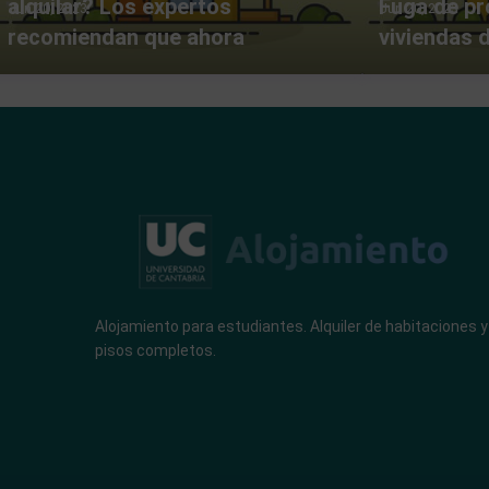
alquilar? Los expertos
Fuga de pro
Jun 20, 2023
Jun 20, 2023
recomiendan que ahora
viviendas d
Alojamiento para estudiantes. Alquiler de habitaciones y
pisos completos.