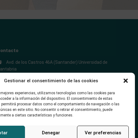
ontacto
Avd. de los Castros 46A (Santander) Universidad de
antabria
+34942035704
Gestionar el consentimiento de las cookies
soporte@alojamientounican.es
s mejores experiencias, utilizamos tecnologías como las cookies para
cceder a la información del dispositivo. El consentimiento de estas
 permitirá procesar datos como el comportamiento de navegación o las
 únicas en este sitio. No consentir o retirar el consentimiento, puede
mente a ciertas características y funciones.
ptar
Denegar
Ver preferencias