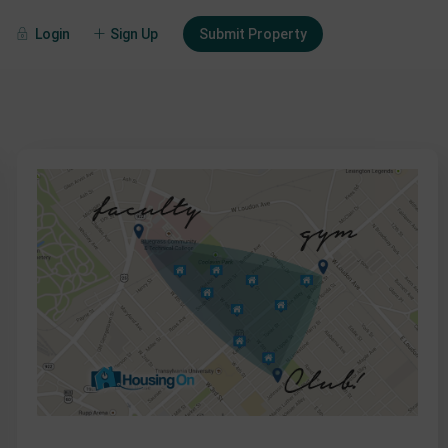
Login
Sign Up
Submit Property