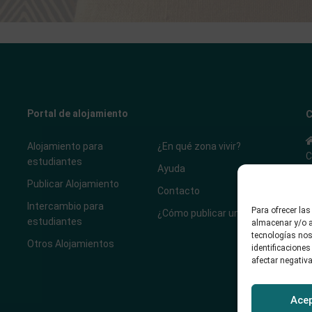
Portal de alojamiento
C
Alojamiento para
¿En qué zona vivir?
C
estudiantes
Ayuda
Publicar Alojamiento
Contacto
Intercambio para
Para ofrecer la
¿Cómo publicar un anuncio?
estudiantes
almacenar y/o a
tecnologías nos
Otros Alojamientos
identificaciones
afectar negativa
Ace