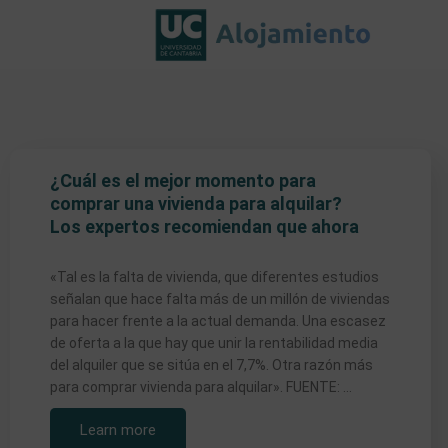
0 EUR to 800 EUR
Price range:
¿Cuál es el mejor momento para
comprar una vivienda para alquilar?
Los expertos recomiendan que ahora
«Tal es la falta de vivienda, que diferentes estudios
señalan que hace falta más de un millón de viviendas
para hacer frente a la actual demanda. Una escasez
de oferta a la que hay que unir la rentabilidad media
del alquiler que se sitúa en el 7,7%. Otra razón más
para comprar vivienda para alquilar». FUENTE: …
Learn more