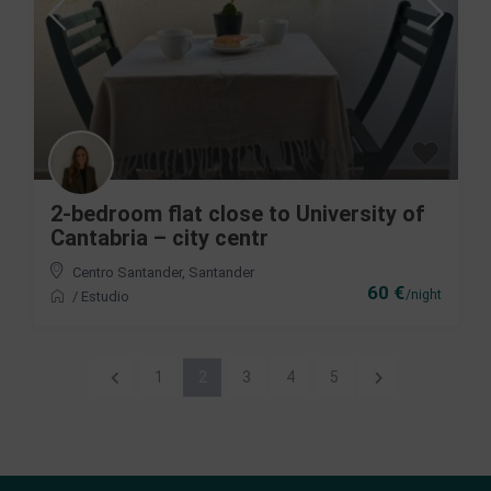
2-bedroom flat close to University of
Cantabria – city centr
Centro Santander
,
Santander
60 €
/night
/
Estudio
1
2
3
4
5