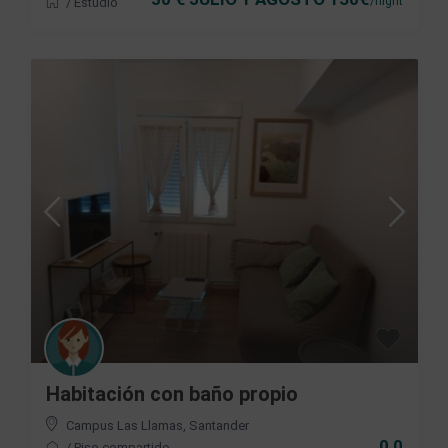
/night
/
Estudio
Habitación con baño propio
Campus Las Llamas
,
Santander
0 0
/
Piso compartido