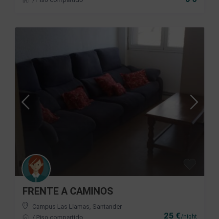
FRENTE A CAMINOS
Campus Las Llamas
,
Santander
25 €
/night
/
Piso compartido