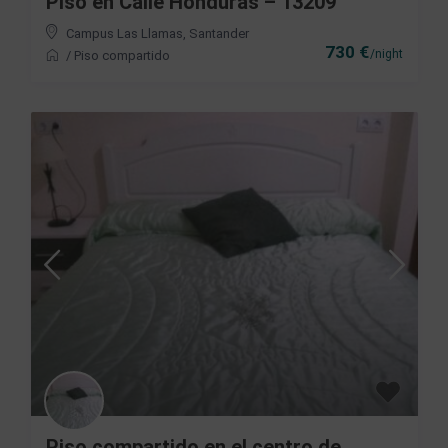
Piso en Calle Honduras – 13209
Campus Las Llamas
,
Santander
730 €
/night
/
Piso compartido
Piso compartido en el centro de