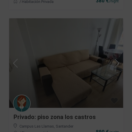
380 €
/night
/
Habitación Privada
Privado: piso zona los castros
Campus Las Llamas
,
Santander
890 €