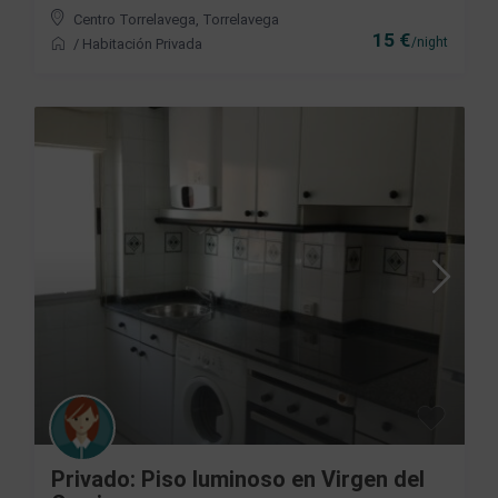
Centro Torrelavega
,
Torrelavega
15 €
/night
/
Habitación Privada
Privado: Piso luminoso en Virgen del