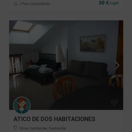
30 €
/night
/
Piso compartido
ATICO DE DOS HABITACIONES
Otras Santander
,
Santander