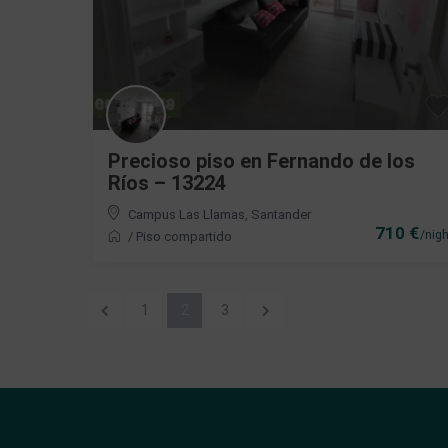
Precioso piso en Fernando de los
Ríos – 13224
Campus Las Llamas
,
Santander
710 €
/nigh
/
Piso compartido
1
2
3