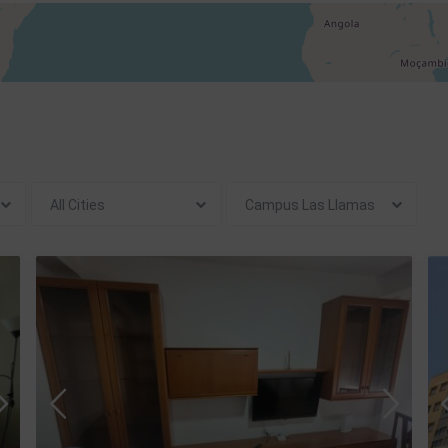
All Cities
Campus Las Llamas